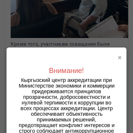
Кроме того, участникам совещания были
представлены рекомендации по
×
соблюдению требований в сфере
сертификации продукции, разъяснён порядок
Внимание!
подачи заявок, рассмотрения апелляций и
взаимодействия с Кыргызским центром
Кыргызский центр аккредитации при
аккредитации в рамках процедур
Министерстве экономики и коммерции
придерживается принципов
аккредитации.
прозрачности, добросовестности и
По итогам встречи участники отметили
нулевой терпимости к коррупции во
важность проведения подобных рабочих
всех процессах аккредитации. Центр
обеспечивает объективность
совещаний для повышения качества и
принимаемых решений,
прозрачности деятельности органов по
предотвращает конфликт интересов и
сертификации, а также укрепления доверия к
строго соблюдает антикоррупционное
национальной системе аккредитации.